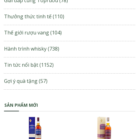
Giải đáp cùng Topruou
(78)
Thưởng thức tinh tế
(110)
Thế giới rượu vang
(104)
Hành trình whisky
(738)
Tin tức nổi bật
(1152)
Gợi ý quà tặng
(57)
SẢN PHẨM MỚI