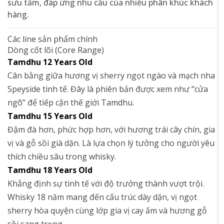
sưu tầm, đáp ứng nhu cầu của nhiều phân khúc khách
hàng.
Các line sản phẩm chính
Dòng cốt lõi (Core Range)
Tamdhu 12 Years Old
Cân bằng giữa hương vị sherry ngọt ngào và mạch nha
Speyside tinh tế. Đây là phiên bản được xem như “cửa
ngõ” để tiếp cận thế giới Tamdhu.
Tamdhu 15 Years Old
Đậm đà hơn, phức hợp hơn, với hương trái cây chín, gia
vị và gỗ sồi già dặn. Là lựa chọn lý tưởng cho người yêu
thích chiều sâu trong whisky.
Tamdhu 18 Years Old
Khẳng định sự tinh tế với độ trưởng thành vượt trội.
Whisky 18 năm mang đến cấu trúc dày dặn, vị ngọt
sherry hòa quyện cùng lớp gia vị cay ấm và hương gỗ
sồi sang trọng.