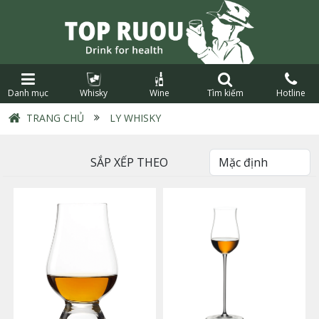
Danh mục
Whisky
Wine
Tìm kiếm
Hotline
TRANG CHỦ
›
LY WHISKY
SẮP XẾP THEO