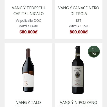
VANG Ý TEDESCHI
VANG Ý CANACE NERO
CAPITEL NICALO
DI TROIA
VALPOLICELLA
Valpolicella DOC
IGT
SUPERIORE
750ml
/
14.0%
750ml
/
13.5%
680,000₫
800,000₫
CT
90
VANG Ý TALO
VANG Ý NIPOZZANO