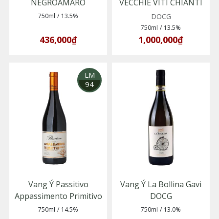
NEGROAMARO
VECCHIE VITI CHIANTI
RUFINA RISERVA 2016
750ml
/
13.5%
DOCG
750ml
/
13.5%
436,000₫
1,000,000₫
LM
94
Vang Ý Passitivo
Vang Ý La Bollina Gavi
Appassimento Primitivo
DOCG
750ml
/
14.5%
750ml
/
13.0%