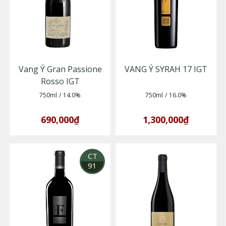
Vang Ý Gran Passione
VANG Ý SYRAH 17 IGT
Rosso IGT
750ml
/
14.0%
750ml
/
16.0%
690,000₫
1,300,000₫
CT
91