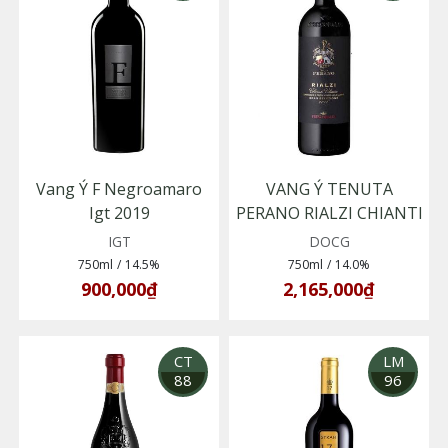
Vang Ý F Negroamaro
VANG Ý TENUTA
Igt 2019
PERANO RIALZI CHIANTI
CLASSICO GRAN
IGT
DOCG
SELEZIONE 2016
750ml
/
14.5%
750ml
/
14.0%
900,000₫
2,165,000₫
CT
LM
88
96