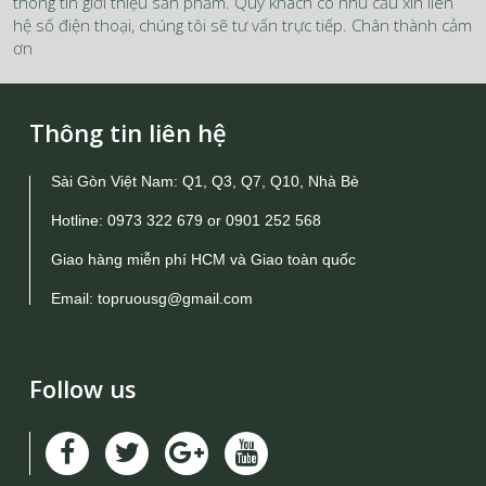
thông tin giới thiệu sản phẩm. Quý khách có nhu cầu xin liên
hệ số điện thoại, chúng tôi sẽ tư vấn trực tiếp. Chân thành cảm
ơn
Thông tin liên hệ
Sài Gòn Việt Nam: Q1, Q3, Q7, Q10, Nhà Bè
Hotline:
0973 322 679
or
0901 252 568
Giao hàng miễn phí HCM và Giao toàn quốc
Email:
topruousg@gmail.com
Follow us