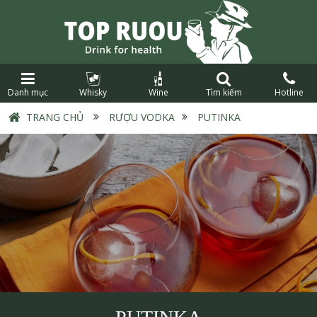
Danh mục
Whisky
Wine
Tìm kiếm
Hotline
TRANG CHỦ
›
RƯỢU VODKA
›
PUTINKA