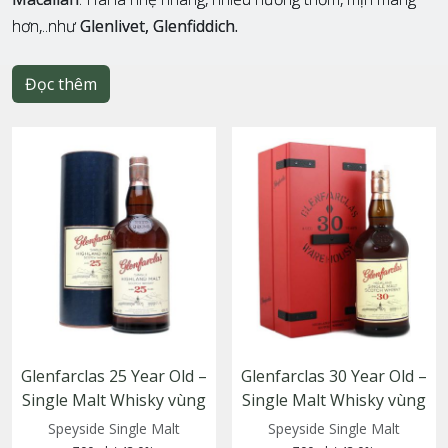
hơn,..như
Glenlivet, Glenfiddich.
Đọc thêm
Glenfarclas 25 Year Old –
Glenfarclas 30 Year Old –
Single Malt Whisky vùng
Single Malt Whisky vùng
Speyside, trưởng thành
Speyside, Scotland
Speyside Single Malt
Speyside Single Malt