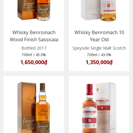
Whisky Benromach
Whisky Benromach 10
Wood Finish Sassicaia
Year Old
Vintage 2009–2017
(5020613023680)
Bottled 2017
Speyside Single Malt Scotch
700ml
/
45.0%
700ml
/
43.0%
1,650,000₫
1,350,000₫