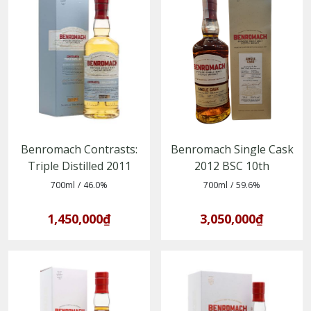
Benromach Contrasts:
Benromach Single Cask
Triple Distilled 2011
2012 BSC 10th
(Bottled 2022)
Anniversary
700ml
/
46.0%
700ml
/
59.6%
1,450,000₫
3,050,000₫