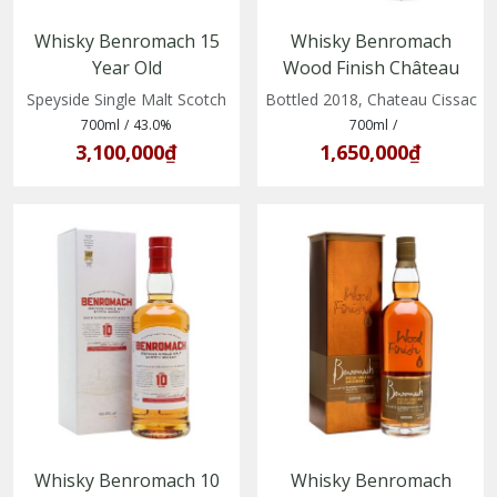
Whisky Benromach 15
Whisky Benromach
Year Old
Wood Finish Château
(5020613051485)
Cissac Vintage 2010–
Speyside Single Malt Scotch
Bottled 2018, Chateau Cissac
2018
700ml
/
43.0%
700ml
/
3,100,000₫
1,650,000₫
Whisky Benromach 10
Whisky Benromach