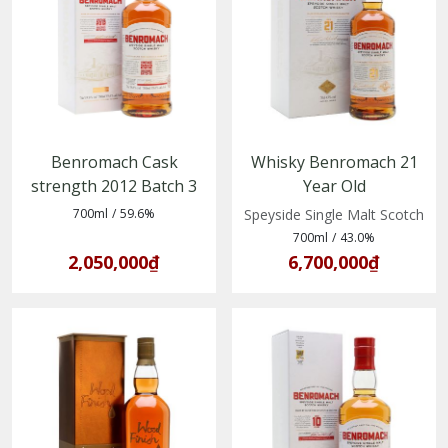
Benromach Cask
Whisky Benromach 21
strength 2012 Batch 3
Year Old
(5020613093430)
(5020613079151)
700ml
/
59.6%
Speyside Single Malt Scotch
700ml
/
43.0%
2,050,000₫
6,700,000₫