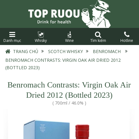
Danh mục
Whisky
Wine
Tìm kiếm
Hotline
TRANG CHỦ
›
SCOTCH WHISKY
›
BENROMACH
›
BENROMACH CONTRASTS: VIRGIN OAK AIR DRIED 2012
(BOTTLED 2023)
Benromach Contrasts: Virgin Oak Air
Dried 2012 (Bottled 2023)
(
700ml
/
46.0%
)