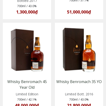
Bottled 2017
700ml
/
57.1%
700ml
/
43.0%
1,300,000₫
51,000,000₫
Whisky Benromach 45
Whisky Benromach 35 YO
Year Old
(5020613078536)
Limited Edition
Limited Bott. 2016
700ml
/
42.1%
700ml
/
43.0%
48,000,000₫
21,800,000₫