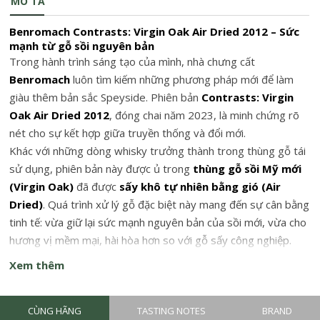
MÔ TẢ
Benromach Contrasts: Virgin Oak Air Dried 2012 – Sức
mạnh từ gỗ sồi nguyên bản
Trong hành trình sáng tạo của mình, nhà chưng cất
Benromach
luôn tìm kiếm những phương pháp mới để làm
giàu thêm bản sắc Speyside. Phiên bản
Contrasts: Virgin
Oak Air Dried 2012
, đóng chai năm 2023, là minh chứng rõ
nét cho sự kết hợp giữa truyền thống và đổi mới.
Khác với những dòng whisky trưởng thành trong thùng gỗ tái
sử dụng, phiên bản này được ủ trong
thùng gỗ sồi Mỹ mới
(Virgin Oak)
đã được
sấy khô tự nhiên bằng gió (Air
Dried)
. Quá trình xử lý gỗ đặc biệt này mang đến sự cân bằng
tinh tế: vừa giữ lại sức mạnh nguyên bản của sồi mới, vừa cho
hương vị mềm mại, hài hòa hơn so với gỗ sấy công nghiệp.
Xem thêm
CÙNG HÃNG
TASTING NOTES
BRAND