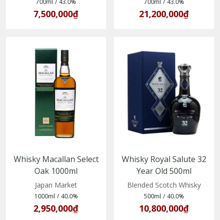
trong thùng sherry
700ml
/
43.0%
700ml
/
43.0%
7,500,000₫
21,200,000₫
Whisky Macallan Select
Whisky Royal Salute 32
Oak 1000ml
Year Old 500ml
(5010314078003)
(5000299614075)
Japan Market
Blended Scotch Whisky
1000ml
/
40.0%
500ml
/
40.0%
2,950,000₫
10,800,000₫