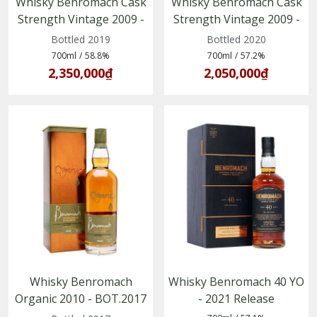
Whisky Benromach Cask
Whisky Benromach Cask
Strength Vintage 2009 -
Strength Vintage 2009 -
Batch 1
Batch 4
Bottled 2019
Bottled 2020
700ml
/
58.8%
700ml
/
57.2%
2,350,000₫
2,050,000₫
Whisky Benromach
Whisky Benromach 40 YO
Organic 2010 - BOT.2017
- 2021 Release