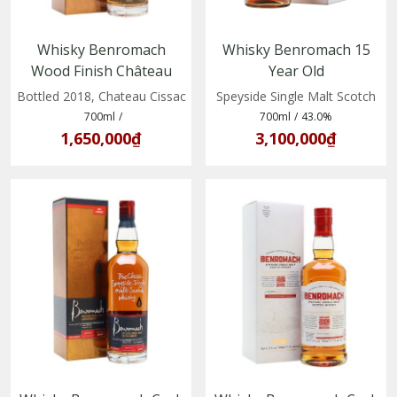
Whisky Benromach
Whisky Benromach 15
Wood Finish Château
Year Old
Cissac Vintage 2010–
(5020613051485)
Bottled 2018, Chateau Cissac
Speyside Single Malt Scotch
2018
700ml
/
700ml
/
43.0%
1,650,000₫
3,100,000₫