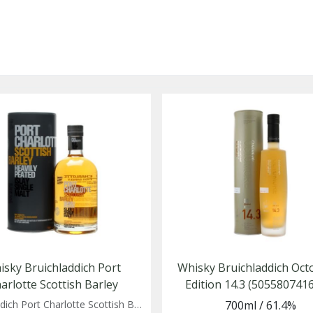
isky Bruichladdich Port
Whisky Bruichladdich Oc
arlotte Scottish Barley
Edition 14.3 (505580741
(0518105003951)
Bruichladdich Port Charlotte Scottish Barley Heavily Peated
700ml
/
61.4%