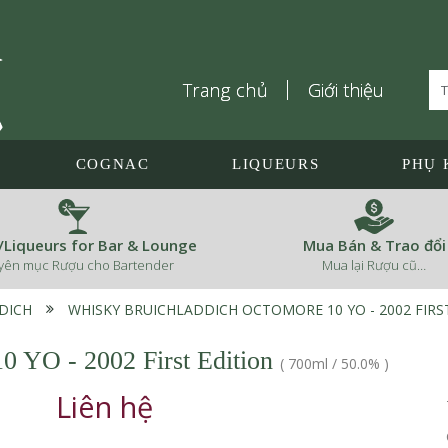
Trang chủ
Giới thiệu
COGNAC
LIQUEURS
PHỤ 
s/Liqueurs for Bar & Lounge
Mua Bán & Trao đổi
yên mục Rượu cho Bartender
Mua lại Rượu cũ…
DICH
›
WHISKY BRUICHLADDICH OCTOMORE 10 YO - 2002 FIRS
0 YO - 2002 First Edition
(
700ml
/
50.0%
)
Liên hệ