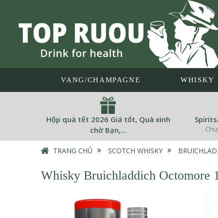
VANG/CHAMPAGNE
WHISKY
Hộp quà tết 2026 Giá tốt, Quà xinh
Spirit
Chu
chờ Bạn,…
TRANG CHỦ
›
SCOTCH WHISKY
›
BRUICHLAD
Whisky Bruichladdich Octomore 1