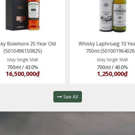
ky Bowmore 25 Year Old
Whisky Laphroaig 10 Yea
(5010496150825)
700ml (501001964026
Islay Single Malt
Islay Single Malt
700ml
/
43.0%
700ml
/
40.0%
16,500,000₫
1,250,000₫
See All