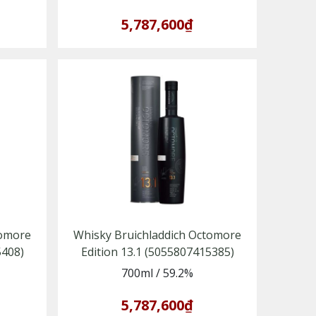
5,787,600₫
tomore
Whisky Bruichladdich Octomore
5408)
Edition 13.1 (5055807415385)
700ml
/
59.2%
5,787,600₫