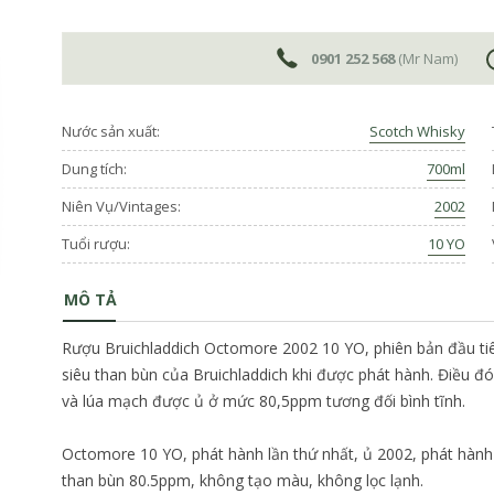
0901 252 568
(Mr Nam)
Nước sản xuất:
Scotch Whisky
Dung tích:
700ml
Niên Vụ/Vintages:
2002
Tuổi rượu:
10 YO
MÔ TẢ
Rượu Bruichladdich Octomore 2002 10 YO, phiên bản đầu tiên
siêu than bùn của Bruichladdich khi được phát hành. Điều đ
và lúa mạch được ủ ở mức 80,5ppm tương đối bình tĩnh.
Octomore 10 YO, phát hành lần thứ nhất, ủ 2002, phát hành 
than bùn 80.5ppm, không tạo màu, không lọc lạnh.