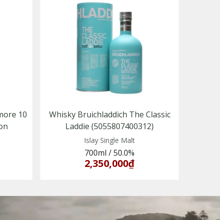
more 10
Whisky Bruichladdich The Classic
ion
Laddie (5055807400312)
Islay Single Malt
700ml
/
50.0%
2,350,000₫