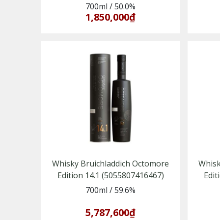
700ml
/
50.0%
1,850,000₫
Whisky Bruichladdich Octomore
Whisk
Edition 14.1 (5055807416467)
Edit
700ml
/
59.6%
5,787,600₫