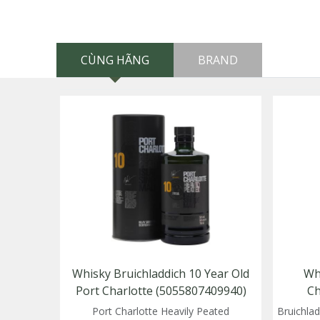
CÙNG HÃNG
BRAND
Whisky Bruichladdich 10 Year Old
Wh
Port Charlotte (5055807409940)
Ch
Port Charlotte Heavily Peated