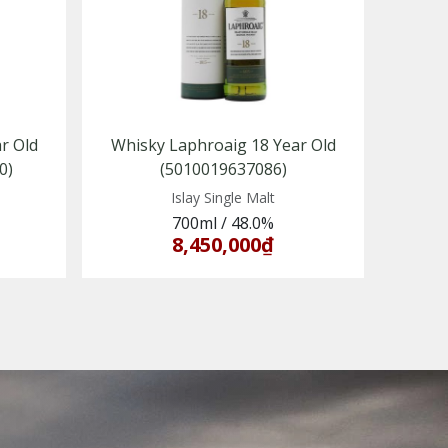
r Old
Whisky Laphroaig 18 Year Old
0)
(5010019637086)
Islay Single Malt
700ml
/
48.0%
8,450,000₫