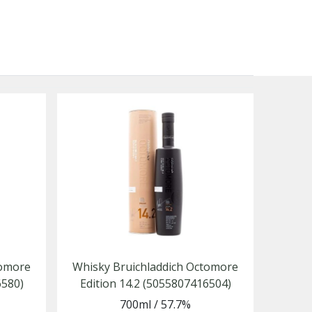
tomore
Whisky Bruichladdich Octomore
6580)
Edition 14.2 (5055807416504)
700ml
/
57.7%