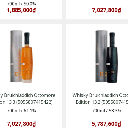
700ml
/
50.0%
1,885,000₫
7,027,800₫
y Bruichladdich Octomore
Whisky Bruichladdich Oc
ion 13.3 (5055807415422)
Edition 13.2 (505580741
700ml
/
61.1%
700ml
/
58.3%
7,027,800₫
5,787,600₫