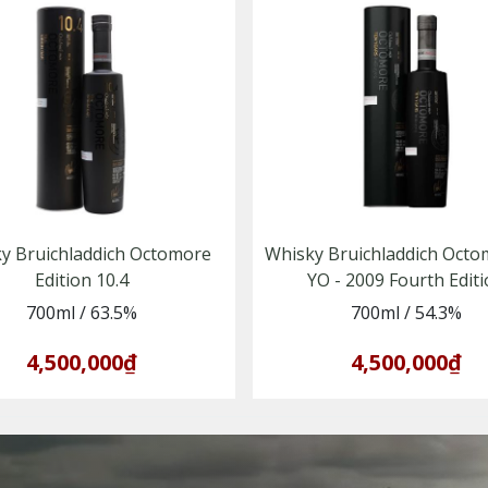
y Bruichladdich Octomore
Whisky Bruichladdich Octo
Edition 10.4
YO - 2009 Fourth Edit
700ml
/
63.5%
700ml
/
54.3%
4,500,000₫
4,500,000₫