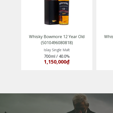
Whisky Bowmore 12 Year Old
Whis
(5010496080818)
Islay Single Malt
700ml
/
40.0%
1,150,000₫