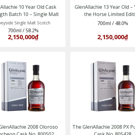
Allachie 10 Year Old Cask
GlenAllachie 13 Year Old – 
gth Batch 10 – Single Malt
the Horse Limited Edit
Whisky vùng Speyside
eyside Single Malt Scotch
700ml
/
48.0%
700ml
/
58.2%
2,150,000₫
2,150,000₫
GlenAllachie 2008 Oloroso
The GlenAllachie 2008 PX 
ncheon Cask No. 800502
Cask No. 805428