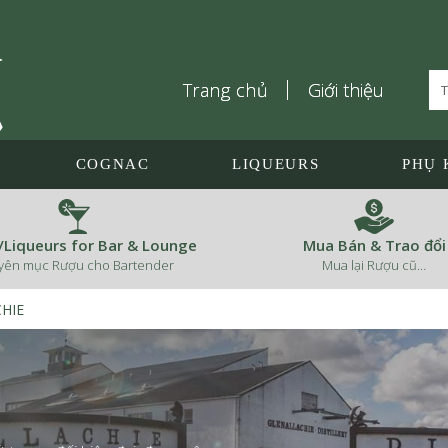
Trang chủ
Giới thiệu
COGNAC
LIQUEURS
PHỤ 
s/Liqueurs for Bar & Lounge
Mua Bán & Trao đổi
yên mục Rượu cho Bartender
Mua lại Rượu cũ…
HIE