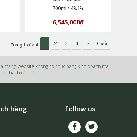
700ml
/
49.1%
6,545,000₫
1
2
3
4
»
Cuối
Trang 1 của 4
ua mạng, website không có chức năng kinh doanh mà
 Chân thành cảm ơn
ách hàng
Follow us