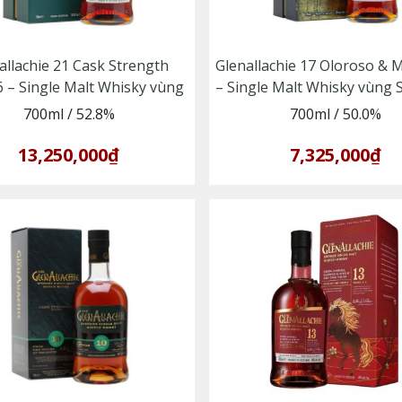
allachie 21 Cask Strength
Glenallachie 17 Oloroso & 
6 – Single Malt Whisky vùng
– Single Malt Whisky vùng 
Speyside
700ml
/
52.8%
700ml
/
50.0%
13,250,000₫
7,325,000₫