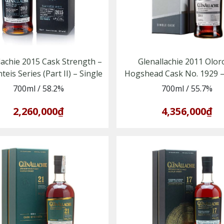
lachie 2015 Cask Strength –
Glenallachie 2011 Olo
teis Series (Part II) – Single
Hogshead Cask No. 1929 –
t Whisky vùng Speyside
Malt Whisky vùng Spey
700ml
/
58.2%
700ml
/
55.7%
2,260,000₫
4,356,000₫