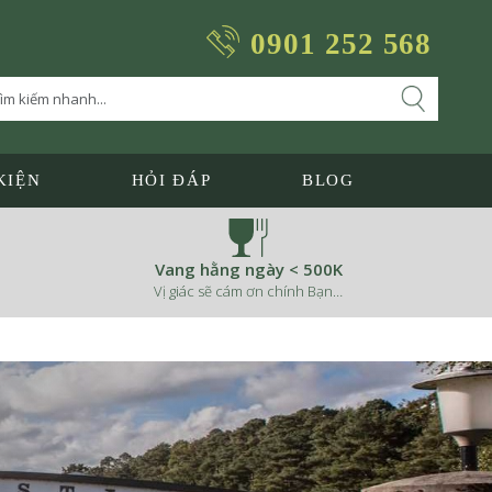
0901 252 568
KIỆN
HỎI ĐÁP
BLOG
Vang hằng ngày < 500K
Vị giác sẽ cám ơn chính Bạn…