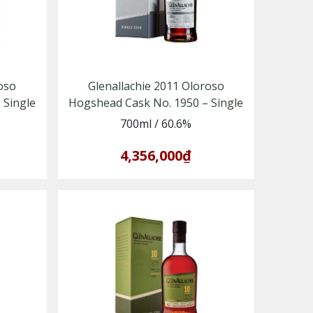
roso
Glenallachie 2011 Oloroso
 Single
Hogshead Cask No. 1950 – Single
side
Malt Whisky vùng Speyside
700ml
/
60.6%
4,356,000₫