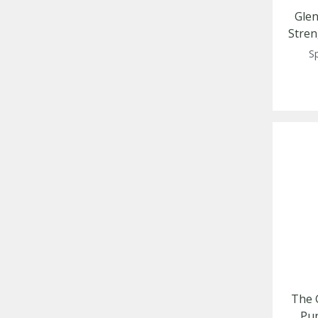
Glen
Stren
Sp
The 
Pu