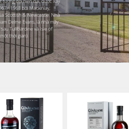
t tương đối hiện đại, được xây
967~ 1968 bởi Mackinlay,
ủa Scottish & Newcastle. Nhà
liam Delme Evans, là nhà máy
au Tullibardine và Isle of
một thời gian).