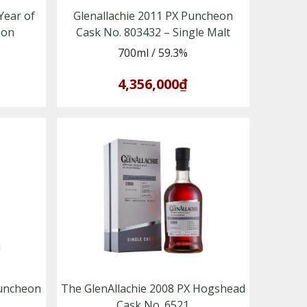
Year of
Glenallachie 2011 PX Puncheon
ion
Cask No. 803432 – Single Malt
Whisky vùng Speyside
700ml
/
59.3%
4,356,000₫
Puncheon
The GlenAllachie 2008 PX Hogshead
Cask No. 6521