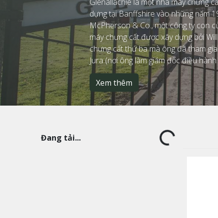
Glenallachie là một nhà máy chưng cấ
dựng tại Banffshire vào những năm 1
McPherson & Co., một công ty con c
máy chưng cất được xây dựng bởi Wil
chưng cất thứ ba mà ông đã tham gia s
Jura (nơi ông làm giám đốc điều hành 
Xem thêm
Đang tải...