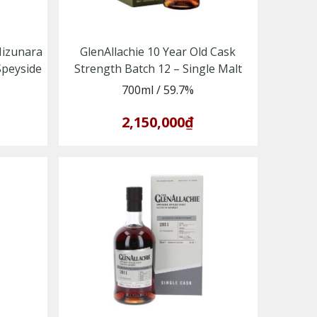
Mizunara
GlenAllachie 10 Year Old Cask
Speyside
Strength Batch 12 – Single Malt
Scotch Whisky vùng Speyside
700ml
/
59.7%
2,150,000₫