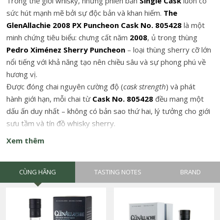
Trong thế giới whisky, những phiên bản
Single Cask
luôn có
sức hút mạnh mẽ bởi sự độc bản và khan hiếm.
The
GlenAllachie 2008 PX Puncheon Cask No. 805428
là một
minh chứng tiêu biểu: chưng cất năm
2008
, ủ trong thùng
Pedro Ximénez Sherry Puncheon
– loại thùng sherry cỡ lớn
nổi tiếng với khả năng tạo nên chiều sâu và sự phong phú về
hương vị.
Được đóng chai nguyên cường độ (
cask strength
) và phát
hành giới hạn, mỗi chai từ
Cask No. 805428
đều mang một
dấu ấn duy nhất – không có bản sao thứ hai, lý tưởng cho giới
sưu tầm và tín đồ whisky sherry.
Xem thêm
CÙNG HÃNG
TASTING NOTES
BRAND