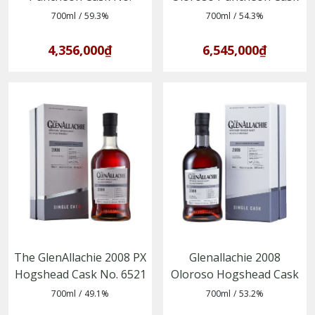
803432 – Single Malt
No. 800502
700ml
/
59.3%
700ml
/
54.3%
Whisky vùng Speyside
4,356,000₫
6,545,000₫
The GlenAllachie 2008 PX
Glenallachie 2008
Hogshead Cask No. 6521
Oloroso Hogshead Cask
no. 7690
700ml
/
49.1%
700ml
/
53.2%