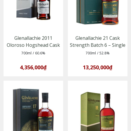
Glenallachie 2011
Glenallachie 21 Cask
Oloroso Hogshead Cask
Strength Batch 6 – Single
No. 1950 – Single Malt
Malt Whisky vùng
700ml
/
60.6%
700ml
/
52.8%
Whisky vùng Speyside
Speyside
4,356,000₫
13,250,000₫