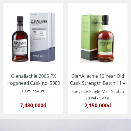
Glenallachie 2005 PX
GlenAllachie 10 Year Old
Hogshead Cask no. 5389
Cask Strength Batch 11 –
Single Malt Scotch
700ml
/
54.3%
Speyside Single Malt Scotch
Whisky vùng Speyside
700ml
/
59.4%
7,480,000₫
2,150,000₫