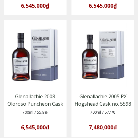
6,545,000₫
6,545,000₫
Glenallachie 2008
Glenallachie 2005 PX
Oloroso Puncheon Cask
Hogshead Cask no. 5598
no. 303
700ml
/
55.9%
700ml
/
57.1%
6,545,000₫
7,480,000₫