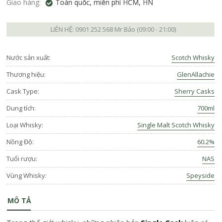
Giao hàng:
Toàn quốc, miễn phí HCM, HN
LIÊN HỆ:
0901 252 568
Mr Bảo (09:00 - 21:00)
Nước sản xuất:
Scotch Whisky
Thương hiệu:
GlenAllachie
Cask Type:
Sherry Casks
Dung tích:
700ml
Loại Whisky:
Single Malt Scotch Whisky
Nồng Độ:
60.2%
Tuổi rượu:
NAS
Vùng Whisky:
Speyside
MÔ TẢ