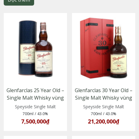
Glenfarclas 25 Year Old –
Glenfarclas 30 Year Old –
Single Malt Whisky vùng
Single Malt Whisky vùng
Speyside, trưởng thành
Speyside, Scotland
Speyside Single Malt
Speyside Single Malt
trong thùng sherry
700ml
/
43.0%
700ml
/
43.0%
7,500,000₫
21,200,000₫