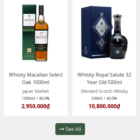
Whisky Macallan Select
Whisky Royal Salute 32
Oak 1000ml
Year Old 500ml
(5010314078003)
(5000299614075)
Japan Market
Blended Scotch Whisky
1000ml
/
40.0%
500ml
/
40.0%
2,950,000₫
10,800,000₫
See All