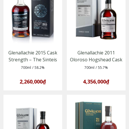
Glenallachie 2015 Cask
Glenallachie 2011
Strength – The Sinteis
Oloroso Hogshead Cask
Series (Part II) – Single
No. 1929 – Single Malt
700ml
/
58.2%
700ml
/
55.7%
Malt Whisky vùng
Whisky vùng Speyside
Speyside
2,260,000₫
4,356,000₫