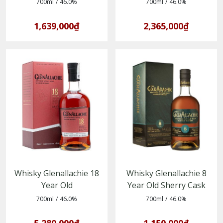
(5060568320076)
(5060568321080)
700ml
/
46.0%
700ml
/
46.0%
1,639,000₫
2,365,000₫
Whisky Glenallachie 18
Whisky Glenallachie 8
Year Old
Year Old Sherry Cask
(5060568320083)
(5060568324906)
700ml
/
46.0%
700ml
/
46.0%