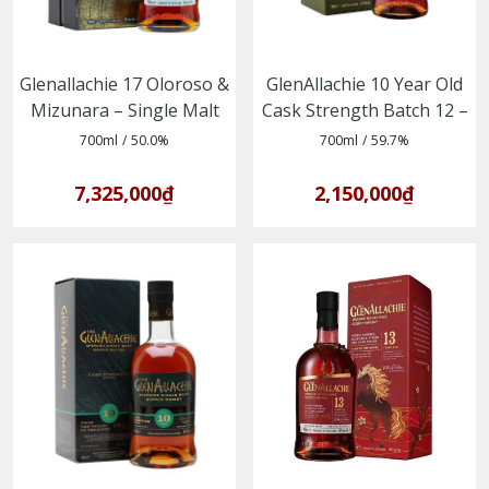
Glenallachie 17 Oloroso &
GlenAllachie 10 Year Old
Mizunara – Single Malt
Cask Strength Batch 12 –
Whisky vùng Speyside
Single Malt Scotch
700ml
/
50.0%
700ml
/
59.7%
Whisky vùng Speyside
7,325,000₫
2,150,000₫