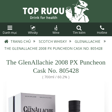
Danh mục
Whisky
Wine
Tìm kiếm
Hotline
TRANG CHỦ
›
SCOTCH WHISKY
›
GLENALLACHIE
›
THE GLENALLACHIE 2008 PX PUNCHEON CASK NO. 805428
The GlenAllachie 2008 PX Puncheon
Cask No. 805428
(
700ml
/
60.2%
)