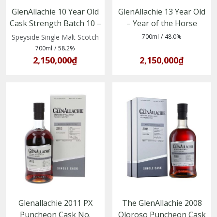
GlenAllachie 10 Year Old
GlenAllachie 13 Year Old
Cask Strength Batch 10 –
– Year of the Horse
Single Malt Whisky vùng
Limited Edition
Speyside Single Malt Scotch
700ml
/
48.0%
Speyside
700ml
/
58.2%
2,150,000₫
2,150,000₫
Glenallachie 2011 PX
The GlenAllachie 2008
Puncheon Cask No.
Oloroso Puncheon Cask