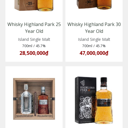
Whisky Highland Park 25
Whisky Highland Park 30
Year Old
Year Old
(5010314300074)
(5010314058203)
Island Single Malt
Island Single Malt
700ml
/
45.7%
700ml
/
45.7%
28,500,000₫
47,000,000₫