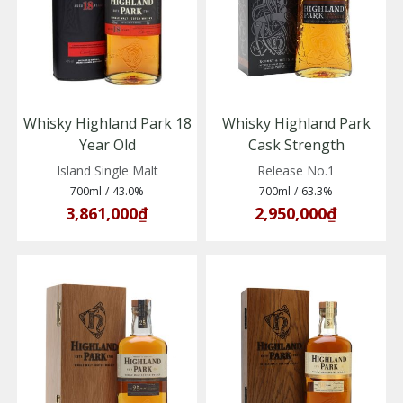
Whisky Highland Park 18
Whisky Highland Park
Year Old
Cask Strength
(5010314005108)
(5010314311360)
Island Single Malt
Release No.1
700ml
/
43.0%
700ml
/
63.3%
3,861,000₫
2,950,000₫