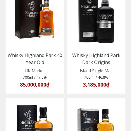
Whisky Highland Park 40
Whisky Highland Park
Year Old
Dark Origins
(5010314308735)
(5010314301699)
UK Market
Island Single Malt
700ml
/
47.5%
700ml
/
46.8%
85,000,000₫
3,185,000₫