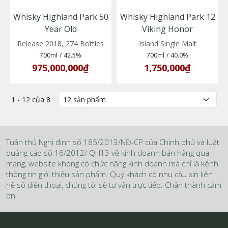
Whisky Highland Park 50
Whisky Highland Park 12
Year Old
Viking Honor
(05010314081690)
(5010314570101)
Release 2018, 274 Bottles
Island Single Malt
700ml
/
42.5%
700ml
/
40.0%
975,000,000₫
1,750,000₫
1 - 12 của 8
Tuân thủ Nghị định số 185/2013/NĐ-CP của Chính phủ và luật
quảng cáo số 16/2012/ QH13 về kinh doanh bán hàng qua
mạng, website không có chức năng kinh doanh mà chỉ là kênh
thông tin giới thiệu sản phẩm. Quý khách có nhu cầu xin liên
hệ số điện thoại, chúng tôi sẽ tư vấn trực tiếp. Chân thành cảm
ơn