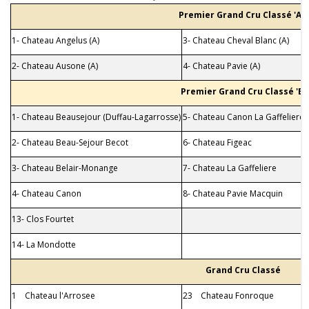
Premier Grand Cru Classé 'A'
1- Chateau Angelus (A)
3- Chateau Cheval Blanc (A)
2- Chateau Ausone (A)
4- Chateau Pavie (A)
Premier Grand Cru Classé 'B'
1- Chateau Beausejour (Duffau-Lagarrosse)
5- Chateau Canon La Gaffeliere
2- Chateau Beau-Sejour Becot
6- Chateau Figeac
3- Chateau Belair-Monange
7- Chateau La Gaffeliere
4- Chateau Canon
8- Chateau Pavie Macquin
13- Clos Fourtet
14- La Mondotte
Grand Cru Classé
1 Chateau l'Arrosee
23 Chateau Fonroque