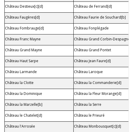
Château Destieux[c][d]
Château de Ferrand[d]
Château Faugères[d]
Château Faurie de Souchard[b]
Château Fombrauge[d]
Château Fonplégade
Château Franc Mayne
Château Grand Corbin-Despagne[c
Château Grand Mayne
Château Grand Pontet
Château Haut Sarpe
Château Jean Faure[d]
Château Larmande
Château Laroque
Château la Clotte
Château la Commanderie[d]
Château la Dominique
Château la Fleur Morange[d]
Château la Marzelle[b]
Château la Serre
Château le Chatelet[d]
Château le Prieuré
Château l'Arrosée
Château Monbousquet[c][d]