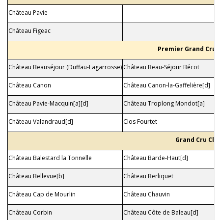
Château Pavie
Château Figeac
Premier Grand Cru C
Château Beauséjour (Duffau-Lagarrosse)
Château Beau-Séjour Bécot
Château Canon
Château Canon-la-Gaffelière[d]
Château Pavie-Macquin[a][d]
Château Troplong Mondot[a]
Château Valandraud[d]
Clos Fourtet
Grand Cru Cla
Château Balestard la Tonnelle
Château Barde-Haut[d]
Château Bellevue[b]
Château Berliquet
Château Cap de Mourlin
Château Chauvin
Château Corbin
Château Côte de Baleau[d]