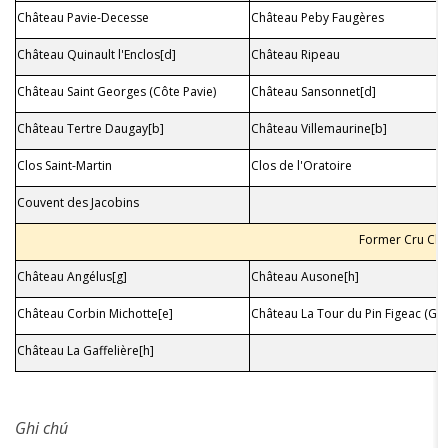
Château Pavie-Decesse
Château Peby Faugères
Château Quinault l'Enclos[d]
Château Ripeau
Château Saint Georges (Côte Pavie)
Château Sansonnet[d]
Château Tertre Daugay[b]
Château Villemaurine[b]
Clos Saint-Martin
Clos de l'Oratoire
Couvent des Jacobins
Former Cru Cla
Château Angélus[g]
Château Ausone[h]
Château Corbin Michotte[e]
Château La Tour du Pin Figeac (Gir
Château La Gaffelière[h]
Ghi chú