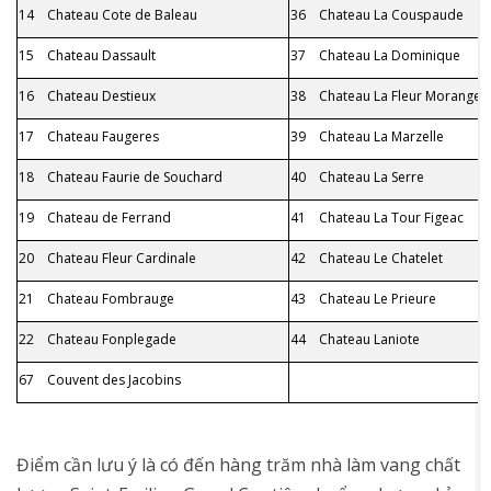
14 Chateau Cote de Baleau
36 Chateau La Couspaude
15 Chateau Dassault
37 Chateau La Dominique
16 Chateau Destieux
38 Chateau La Fleur Morange
17 Chateau Faugeres
39 Chateau La Marzelle
18 Chateau Faurie de Souchard
40 Chateau La Serre
19 Chateau de Ferrand
41 Chateau La Tour Figeac
20 Chateau Fleur Cardinale
42 Chateau Le Chatelet
21 Chateau Fombrauge
43 Chateau Le Prieure
22 Chateau Fonplegade
44 Chateau Laniote
67 Couvent des Jacobins
Điểm cần lưu ý là có đến hàng trăm nhà làm vang chất