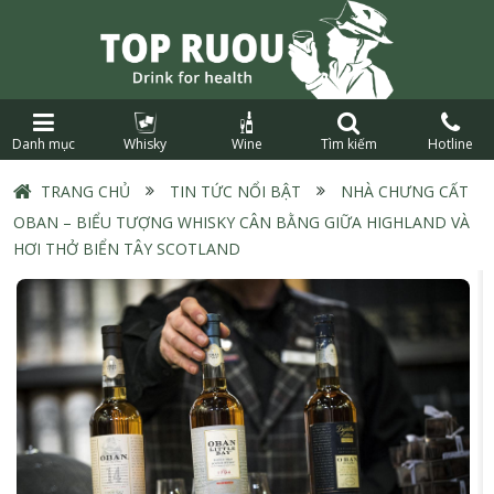
Danh mục
Whisky
Wine
Tìm kiếm
Hotline
TRANG CHỦ
›
TIN TỨC NỔI BẬT
›
NHÀ CHƯNG CẤT
OBAN – BIỂU TƯỢNG WHISKY CÂN BẰNG GIỮA HIGHLAND VÀ
HƠI THỞ BIỂN TÂY SCOTLAND