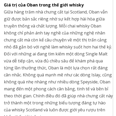
Giá trị của Oban trong thế giới whisky
Giữa hàng trăm nhà chưng cất tại Scotland, Oban vẫn
giữ được bản sắc riêng nhờ sự kết hợp hài hòa giữa
truyền thống và chất lượng. Mỗi chai whisky Oban
không chỉ phản ánh tay nghề của những nghệ nhân
chưng cất mà còn kể câu chuyện về một thị trấn cảng
nhỏ đã gắn bó với nghề làm whisky suốt hơn hai thế kỷ.
Đối với những ai đang tìm kiếm một dòng Single Malt
vừa dễ tiếp cận, vừa đủ chiều sâu để khám phá qua
từng lần thưởng thức, Oban là một lựa chọn rất đáng
cân nhắc. Không quá mạnh mẽ như các dòng Islay, cũng
không quá nhẹ nhàng như nhiều dòng Speyside, Oban
mang đến một phong cách cân bằng, tinh tế và bền bỉ
theo thời gian. Chính điều đó đã giúp nhà chưng cất này
trở thành một trong những biểu tượng đáng tự hào
của whisky Scotland và luôn được giới yêu rượu trên