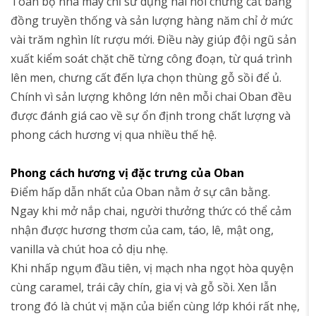
Toàn bộ nhà máy chỉ sử dụng hai nồi chưng cất bằng
đồng truyền thống và sản lượng hàng năm chỉ ở mức
vài trăm nghìn lít rượu mới. Điều này giúp đội ngũ sản
xuất kiểm soát chặt chẽ từng công đoạn, từ quá trình
lên men, chưng cất đến lựa chọn thùng gỗ sồi để ủ.
Chính vì sản lượng không lớn nên mỗi chai Oban đều
được đánh giá cao về sự ổn định trong chất lượng và
phong cách hương vị qua nhiều thế hệ.
Phong cách hương vị đặc trưng của Oban
Điểm hấp dẫn nhất của Oban nằm ở sự cân bằng.
Ngay khi mở nắp chai, người thưởng thức có thể cảm
nhận được hương thơm của cam, táo, lê, mật ong,
vanilla và chút hoa cỏ dịu nhẹ.
Khi nhấp ngụm đầu tiên, vị mạch nha ngọt hòa quyện
cùng caramel, trái cây chín, gia vị và gỗ sồi. Xen lẫn
trong đó là chút vị mặn của biển cùng lớp khói rất nhẹ,