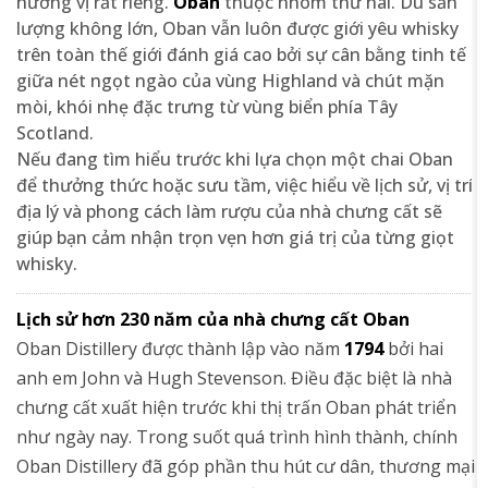
hương vị rất riêng.
Oban
thuộc nhóm thứ hai. Dù sản
lượng không lớn, Oban vẫn luôn được giới yêu whisky
trên toàn thế giới đánh giá cao bởi sự cân bằng tinh tế
giữa nét ngọt ngào của vùng Highland và chút mặn
mòi, khói nhẹ đặc trưng từ vùng biển phía Tây
Scotland.
Nếu đang tìm hiểu trước khi lựa chọn một chai Oban
để thưởng thức hoặc sưu tầm, việc hiểu về lịch sử, vị trí
địa lý và phong cách làm rượu của nhà chưng cất sẽ
giúp bạn cảm nhận trọn vẹn hơn giá trị của từng giọt
whisky.
Lịch sử hơn 230 năm của nhà chưng cất Oban
Oban Distillery được thành lập vào năm
1794
bởi hai
anh em John và Hugh Stevenson. Điều đặc biệt là nhà
chưng cất xuất hiện trước khi thị trấn Oban phát triển
như ngày nay. Trong suốt quá trình hình thành, chính
Oban Distillery đã góp phần thu hút cư dân, thương mại