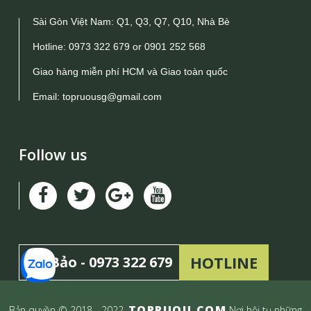
Sài Gòn Việt Nam: Q1, Q3, Q7, Q10, Nhà Bè
Hotline:
0973 322 679
or
0901 252 568
Giao hàng miễn phí HCM và Giao toàn quốc
Email:
topruousg@gmail.com
Follow us
HOTLINE
Mr Bảo -
0973 322 679
TOPRUOU.COM
Bản quyền © 2018 - 2022
Nơi hội tụ những