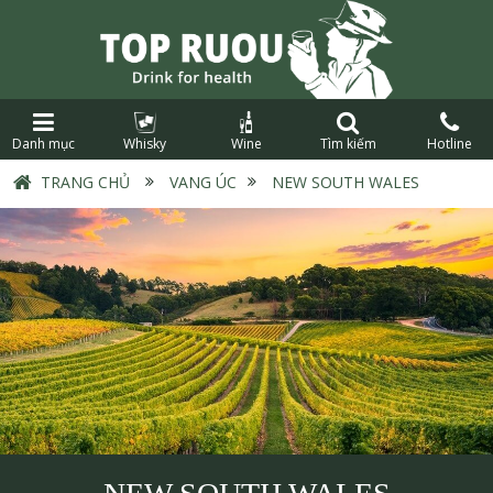
Danh mục
Whisky
Wine
Tìm kiếm
Hotline
TRANG CHỦ
›
VANG ÚC
›
NEW SOUTH WALES