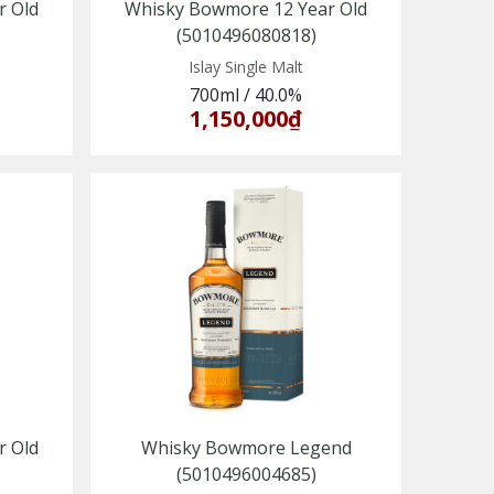
r Old
Whisky Bowmore 12 Year Old
(5010496080818)
Islay Single Malt
700ml
/
40.0%
1,150,000₫
r Old
Whisky Bowmore Legend
(5010496004685)