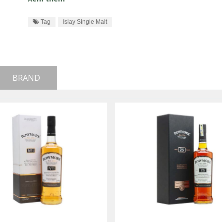
Tag
Islay Single Malt
BRAND