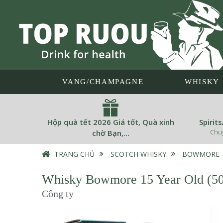
VANG/CHAMPAGNE
WHISKY
Hộp quà tết 2026 Giá tốt, Quà xinh
Spirit
Chu
chờ Bạn,…
TRANG CHỦ
›
SCOTCH WHISKY
›
BOWMORE
Whisky Bowmore 15 Year Old (5
Công ty