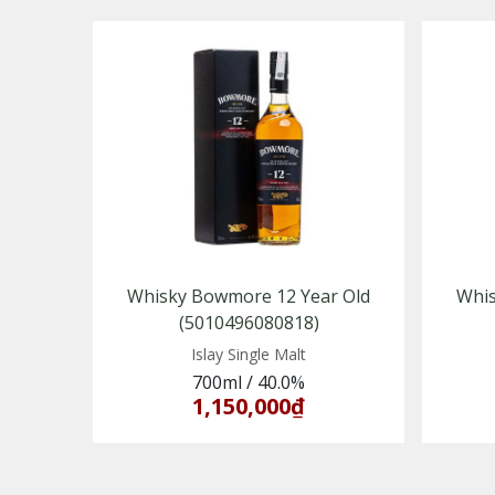
Whisky Bowmore 12 Year Old
Whis
(5010496080818)
Islay Single Malt
700ml
/
40.0%
1,150,000₫