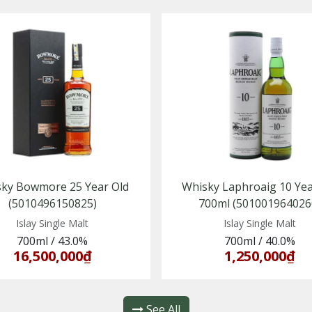
ky Bowmore 25 Year Old
Whisky Laphroaig 10 Yea
(5010496150825)
700ml (501001964026
Islay Single Malt
Islay Single Malt
700ml
/
43.0%
700ml
/
40.0%
16,500,000₫
1,250,000₫
See All