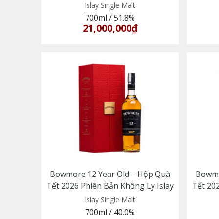
Islay Single Malt
700ml
/
51.8%
21,000,000₫
Bowmore 12 Year Old – Hộp Quà
Bowmo
Tết 2026 Phiên Bản Không Ly Islay
Tết 202
Islay Single Malt
700ml
/
40.0%