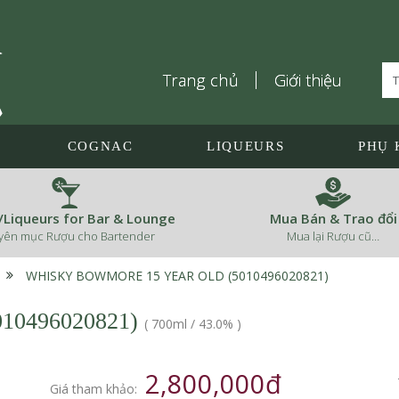
Trang chủ
Giới thiệu
COGNAC
LIQUEURS
PHỤ 
s/Liqueurs for Bar & Lounge
Mua Bán & Trao đổi
yên mục Rượu cho Bartender
Mua lại Rượu cũ…
›
WHISKY BOWMORE 15 YEAR OLD (5010496020821)
010496020821)
(
700ml
/
43.0%
)
2,800,000đ
Giá tham khảo: