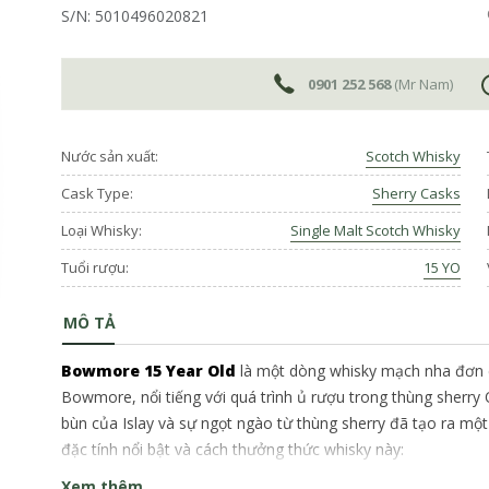
S/N: 5010496020821
0901 252 568
(Mr Nam)
Nước sản xuất:
Scotch Whisky
Cask Type:
Sherry Casks
Loại Whisky:
Single Malt Scotch Whisky
Tuổi rượu:
15 YO
MÔ TẢ
Bowmore 15 Year Old
là một dòng whisky mạch nha đơn c
Bowmore, nổi tiếng với quá trình ủ rượu trong thùng sherry
bùn của Islay và sự ngọt ngào từ thùng sherry đã tạo ra mộ
đặc tính nổi bật và cách thưởng thức whisky này:
Xem thêm