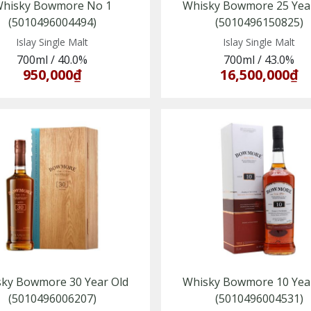
hisky Bowmore No 1
Whisky Bowmore 25 Yea
(5010496004494)
(5010496150825)
Islay Single Malt
Islay Single Malt
700ml
/
40.0%
700ml
/
43.0%
950,000₫
16,500,000₫
ky Bowmore 30 Year Old
Whisky Bowmore 10 Yea
(5010496006207)
(5010496004531)