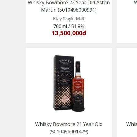
Whisky Bowmore 22 Year Old Aston
W
Martin (5010496000991)
Islay Single Malt
700ml
/
51.8%
13,500,000₫
Whisky Bowmore 21 Year Old
Whis
(5010496001479)