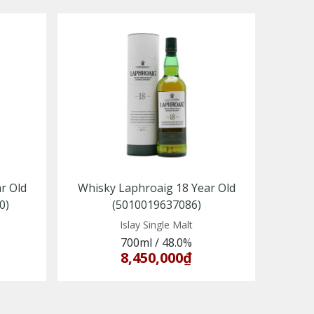
r Old
Whisky Laphroaig 18 Year Old
0)
(5010019637086)
Islay Single Malt
700ml
/
48.0%
8,450,000₫