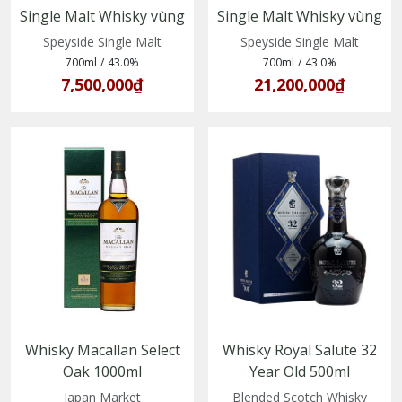
Single Malt Whisky vùng
Single Malt Whisky vùng
Speyside, trưởng thành
Speyside, Scotland
Speyside Single Malt
Speyside Single Malt
trong thùng sherry
700ml
/
43.0%
700ml
/
43.0%
7,500,000₫
21,200,000₫
Whisky Macallan Select
Whisky Royal Salute 32
Oak 1000ml
Year Old 500ml
(5010314078003)
(5000299614075)
Japan Market
Blended Scotch Whisky