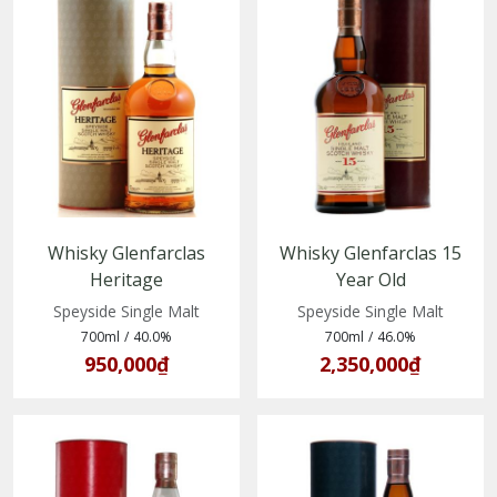
Whisky Glenfarclas
Whisky Glenfarclas 15
Heritage
Year Old
(5018066070405)
(5018066154617)
Speyside Single Malt
Speyside Single Malt
700ml
/
40.0%
700ml
/
46.0%
950,000₫
2,350,000₫