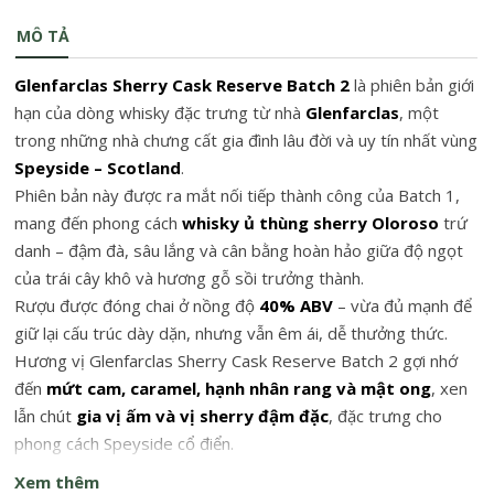
MÔ TẢ
Glenfarclas Sherry Cask Reserve Batch 2
là phiên bản giới
hạn của dòng whisky đặc trưng từ nhà
Glenfarclas
, một
trong những nhà chưng cất gia đình lâu đời và uy tín nhất vùng
Speyside – Scotland
.
Phiên bản này được ra mắt nối tiếp thành công của Batch 1,
mang đến phong cách
whisky ủ thùng sherry Oloroso
trứ
danh – đậm đà, sâu lắng và cân bằng hoàn hảo giữa độ ngọt
của trái cây khô và hương gỗ sồi trưởng thành.
Rượu được đóng chai ở nồng độ
40% ABV
– vừa đủ mạnh để
giữ lại cấu trúc dày dặn, nhưng vẫn êm ái, dễ thưởng thức.
Hương vị Glenfarclas Sherry Cask Reserve Batch 2 gợi nhớ
đến
mứt cam, caramel, hạnh nhân rang và mật ong
, xen
lẫn chút
gia vị ấm và vị sherry đậm đặc
, đặc trưng cho
phong cách Speyside cổ điển.
Xem thêm