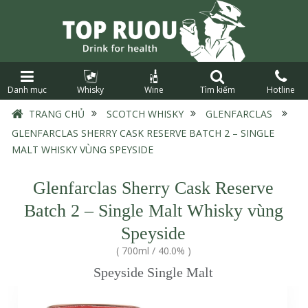
Danh mục
Whisky
Wine
Tìm kiếm
Hotline
TRANG CHỦ
›
SCOTCH WHISKY
›
GLENFARCLAS
›
GLENFARCLAS SHERRY CASK RESERVE BATCH 2 – SINGLE
MALT WHISKY VÙNG SPEYSIDE
Glenfarclas Sherry Cask Reserve
Batch 2 – Single Malt Whisky vùng
Speyside
(
700ml
/
40.0%
)
Speyside Single Malt