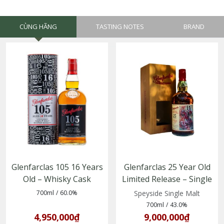
CÙNG HÃNG
TASTING NOTES
BRAND
Glenfarclas 105 16 Years
Glenfarclas 25 Year Old
Old – Whisky Cask
Limited Release – Single
Strength 16 năm tuổi
Malt Whisky vùng
700ml
/
60.0%
Speyside Single Malt
phiên bản giới hạn
Speyside
700ml
/
43.0%
4,950,000₫
9,000,000₫