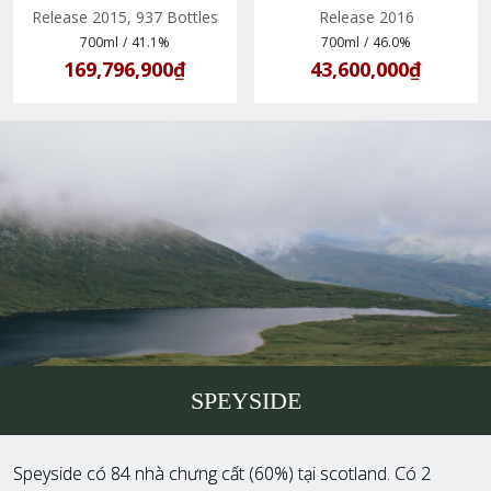
(5018066150381)
Speyside
Release 2015, 937 Bottles
Release 2016
700ml
/
41.1%
700ml
/
46.0%
169,796,900₫
43,600,000₫
SPEYSIDE
Speyside có 84 nhà chưng cất (60%) tại scotland. Có 2