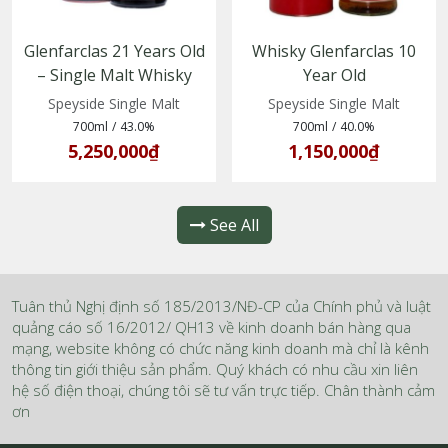
Glenfarclas 21 Years Old
Whisky Glenfarclas 10
– Single Malt Whisky
Year Old
vùng Speyside, Scotland
(5018066104018)
Speyside Single Malt
Speyside Single Malt
700ml
/
43.0%
700ml
/
40.0%
5,250,000₫
1,150,000₫
See All
Tuân thủ Nghị định số 185/2013/NĐ-CP của Chính phủ và luật
quảng cáo số 16/2012/ QH13 về kinh doanh bán hàng qua
mạng, website không có chức năng kinh doanh mà chỉ là kênh
thông tin giới thiệu sản phẩm. Quý khách có nhu cầu xin liên
hệ số điện thoại, chúng tôi sẽ tư vấn trực tiếp. Chân thành cảm
ơn