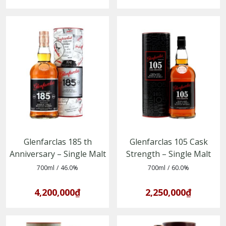
Glenfarclas 185 th
Glenfarclas 105 Cask
Anniversary – Single Malt
Strength – Single Malt
Whisky vùng Speyside
Whisky vùng Speyside,
700ml
/
46.0%
700ml
/
60.0%
mạnh mẽ và nguyên bản
4,200,000₫
2,250,000₫