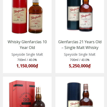
Whisky Glenfarclas 10
Glenfarclas 21 Years Old
Year Old
– Single Malt Whisky
(5018066104018)
vùng Speyside, Scotland
Speyside Single Malt
Speyside Single Malt
700ml
/
40.0%
700ml
/
43.0%
1,150,000₫
5,250,000₫