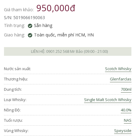
950,000đ
Giá tham khảo:
S/N: 5019066190063
Tình trạng:
Sẵn hàng
Giao hàng:
Toàn quốc, miễn phí HCM, HN
LIÊN HỆ:
0901 252 568
Mr Bảo (09:00 - 21:00)
Nước sản xuất:
Scotch Whisky
Thương hiệu:
Glenfarclas
Dung tích:
700ml
Loại Whisky:
Single Malt Scotch Whisky
Nồng Độ:
40.0%
Tuổi rượu:
NAS
Vùng Whisky:
Speyside