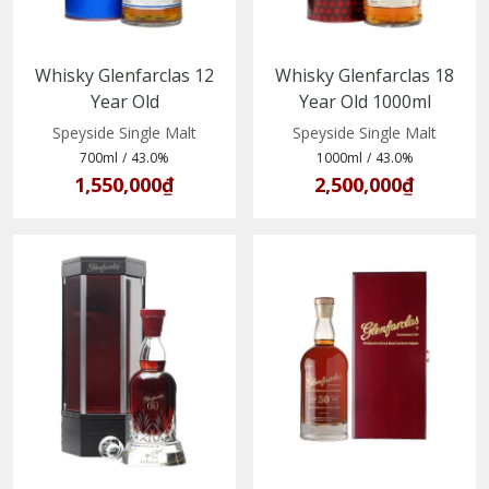
Whisky Glenfarclas 12
Whisky Glenfarclas 18
Year Old
Year Old 1000ml
(5018066112433)
(5018066120087)
Speyside Single Malt
Speyside Single Malt
700ml
/
43.0%
1000ml
/
43.0%
1,550,000₫
2,500,000₫