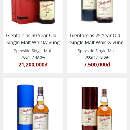
Glenfarclas 30 Year Old –
Glenfarclas 25 Year Old –
Single Malt Whisky vùng
Single Malt Whisky vùng
Speyside, Scotland
Speyside, trưởng thành
Speyside Single Malt
Speyside Single Malt
trong thùng sherry
700ml
/
43.0%
700ml
/
43.0%
21,200,000₫
7,500,000₫