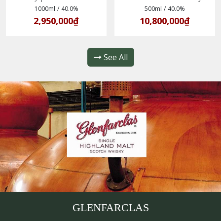
1000ml
/
40.0%
500ml
/
40.0%
2,950,000₫
10,800,000₫
See All
GLENFARCLAS