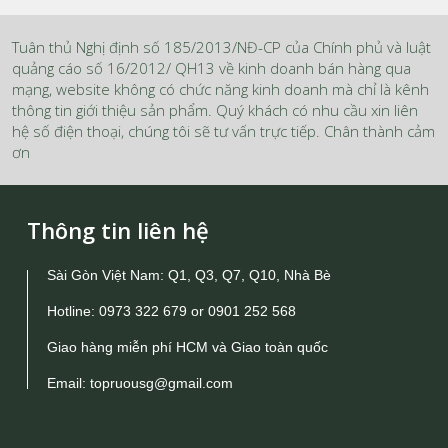
Tuân thủ Nghị định số 185/2013/NĐ-CP của Chính phủ và luật
quảng cáo số 16/2012/ QH13 về kinh doanh bán hàng qua
mạng, website không có chức năng kinh doanh mà chỉ là kênh
thông tin giới thiệu sản phẩm. Quý khách có nhu cầu xin liên
hệ số điện thoại, chúng tôi sẽ tư vấn trực tiếp. Chân thành cảm
ơn
Thông tin liên hệ
Sài Gòn Việt Nam: Q1, Q3, Q7, Q10, Nhà Bè
Hotline:
0973 322 679
or
0901 252 568
Giao hàng miễn phí HCM và Giao toàn quốc
Email:
topruousg@gmail.com