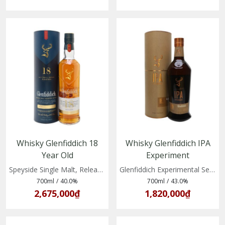
Whisky Glenfiddich 18
Whisky Glenfiddich IPA
Year Old
Experiment
(5010327325323)
(5010327325606)
Speyside Single Malt, Release 2020
Glenfiddich Experimental Series No 1
700ml
/
40.0%
700ml
/
43.0%
2,675,000₫
1,820,000₫