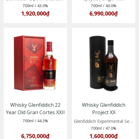
700ml
/
43.0%
700ml
/
40.0%
1,920,000₫
6,990,000₫
Whisky Glenfiddich 22
Whisky Glenfiddich
Year Old Gran Cortes XXII
Project XX
(5010327015910)
(5010327325613)
700ml
/
44.3%
Glenfiddich Experimental Series No 2
700ml
/
47.0%
6,750,000₫
1,600,000₫