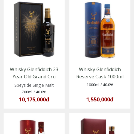
Whisky Glenfiddich 23
Whisky Glenfiddich
Year Old Grand Cru
Reserve Cask 1000ml
(5010327015859)
(5010327323176)
Speyside Single Malt
1000ml
/
40.0%
700ml
/
40.0%
10,175,000₫
1,550,000₫