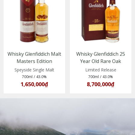
Whisky Glenfiddich Malt
Whisky Glenfiddich 25
Masters Edition
Year Old Rare Oak
(5010327045207)
Speyside Single Malt
Limited Release
700ml
/
43.0%
700ml
/
43.0%
1,650,000₫
8,700,000₫