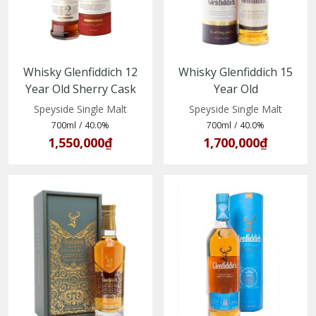
Whisky Glenfiddich 12
Whisky Glenfiddich 15
Year Old Sherry Cask
Year Old
Finish (5010327325736)
(5010327325125)
Speyside Single Malt
Speyside Single Malt
700ml
/
40.0%
700ml
/
40.0%
1,550,000₫
1,700,000₫