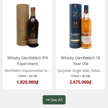
Whisky Glenfiddich IPA
Whisky Glenfiddich 18
Experiment
Year Old
(5010327325606)
(5010327325323)
Glenfiddich Experimental Series No 1
Speyside Single Malt, Release 2020
700ml
/
43.0%
700ml
/
40.0%
1,820,000₫
2,675,000₫
See All