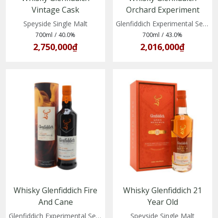
Vintage Cask
Orchard Experiment
(5010327015798)
(5010327325828)
Speyside Single Malt
Glenfiddich Experimental Series No 5
700ml
/
40.0%
700ml
/
43.0%
2,750,000₫
2,016,000₫
Whisky Glenfiddich Fire
Whisky Glenfiddich 21
And Cane
Year Old
(5010327305585)
(5010327324081)
Glenfiddich Experimental Series No 4
Speyside Single Malt