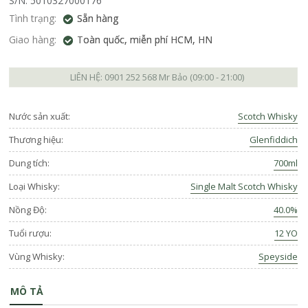
S/N: 5010327000176
Tình trạng:
Sẵn hàng
Giao hàng:
Toàn quốc, miễn phí HCM, HN
LIÊN HỆ:
0901 252 568
Mr Bảo (09:00 - 21:00)
Nước sản xuất:
Scotch Whisky
Thương hiệu:
Glenfiddich
Dung tích:
700ml
Loại Whisky:
Single Malt Scotch Whisky
Nồng Độ:
40.0%
Tuổi rượu:
12 YO
Vùng Whisky:
Speyside
MÔ TẢ