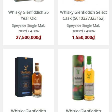
Whisky Glenfiddich 26
Whisky Glenfiddich Select
Year Old
Cask (5010327323152)
(5010327045214)
Speyside Single Malt
Speyside Single Malt
700ml
/
43.0%
1000ml
/
40.0%
27,500,000₫
1,550,000₫
Whisky Glenfiddich
Whisky Glenfiddich