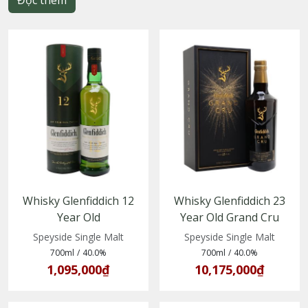
Đọc thêm
Whisky Glenfiddich 12
Whisky Glenfiddich 23
Year Old
Year Old Grand Cru
(5010327000176)
(5010327015859)
Speyside Single Malt
Speyside Single Malt
700ml
/
40.0%
700ml
/
40.0%
1,095,000₫
10,175,000₫