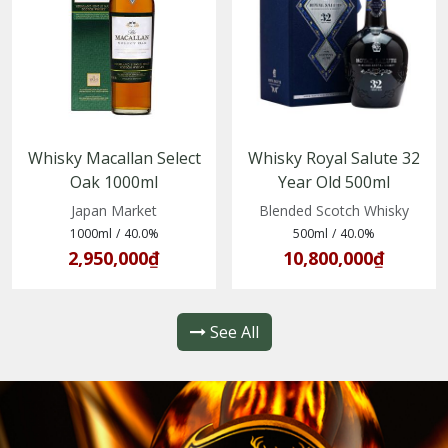
Whisky Macallan Select
Whisky Royal Salute 32
Oak 1000ml
Year Old 500ml
(5010314078003)
(5000299614075)
Japan Market
Blended Scotch Whisky
1000ml
/
40.0%
500ml
/
40.0%
2,950,000₫
10,800,000₫
See All