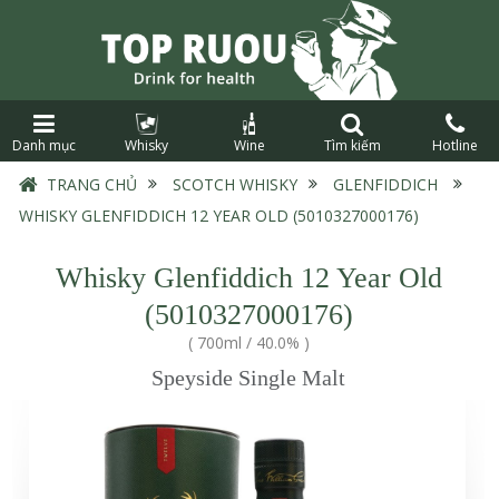
Danh mục
Whisky
Wine
Tìm kiếm
Hotline
TRANG CHỦ
›
SCOTCH WHISKY
›
GLENFIDDICH
›
WHISKY GLENFIDDICH 12 YEAR OLD (5010327000176)
Whisky Glenfiddich 12 Year Old
(5010327000176)
(
700ml
/
40.0%
)
Speyside Single Malt