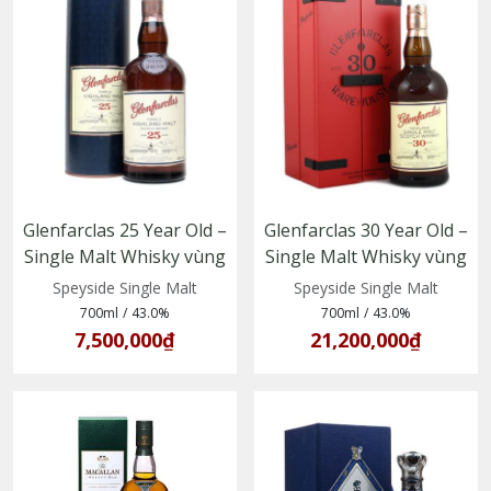
Glenfarclas 25 Year Old –
Glenfarclas 30 Year Old –
Single Malt Whisky vùng
Single Malt Whisky vùng
Speyside, trưởng thành
Speyside, Scotland
Speyside Single Malt
Speyside Single Malt
trong thùng sherry
700ml
/
43.0%
700ml
/
43.0%
7,500,000₫
21,200,000₫