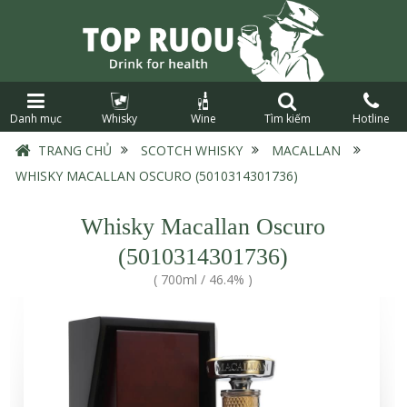
Danh mục
Whisky
Wine
Tìm kiếm
Hotline
TRANG CHỦ
›
SCOTCH WHISKY
›
MACALLAN
›
WHISKY MACALLAN OSCURO (5010314301736)
Whisky Macallan Oscuro
(5010314301736)
(
700ml
/
46.4%
)