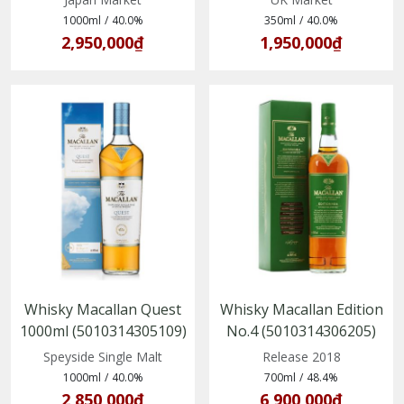
1000ml
/
40.0%
350ml
/
40.0%
2,950,000₫
1,950,000₫
Whisky Macallan Quest
Whisky Macallan Edition
1000ml (5010314305109)
No.4 (5010314306205)
Speyside Single Malt
Release 2018
1000ml
/
40.0%
700ml
/
48.4%
2,850,000₫
6,900,000₫