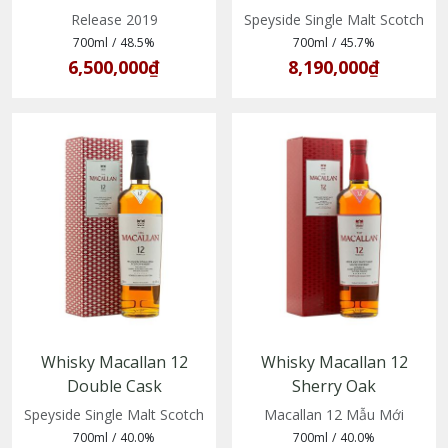
Release 2019
Speyside Single Malt Scotch
700ml
/
48.5%
700ml
/
45.7%
6,500,000₫
8,190,000₫
Whisky Macallan 12
Whisky Macallan 12
Double Cask
Sherry Oak
(5010314302863)
(5010314017408)
Speyside Single Malt Scotch
Macallan 12 Mẫu Mới
700ml
/
40.0%
700ml
/
40.0%