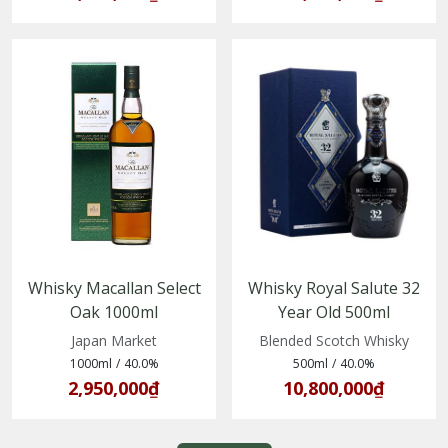
Whisky Macallan Select
Whisky Royal Salute 32
Oak 1000ml
Year Old 500ml
(5010314078003)
(5000299614075)
Japan Market
Blended Scotch Whisky
1000ml
/
40.0%
500ml
/
40.0%
2,950,000₫
10,800,000₫