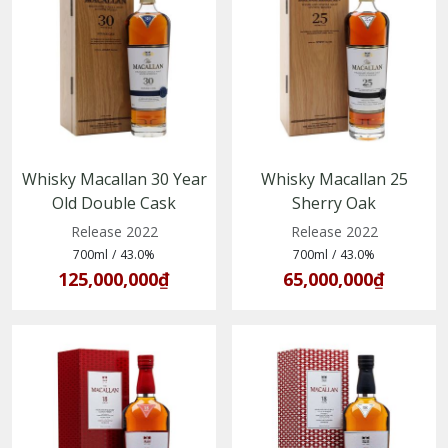
Whisky Macallan 30 Year
Whisky Macallan 25
Old Double Cask
Sherry Oak
(5010314311087)
(5010314003807)
Release 2022
Release 2022
700ml
/
43.0%
700ml
/
43.0%
125,000,000₫
65,000,000₫