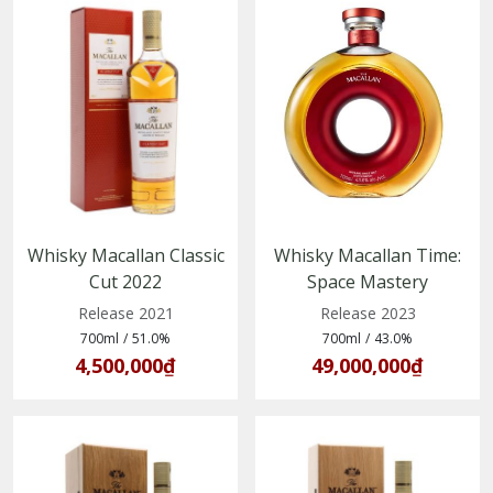
Whisky Macallan Classic
Whisky Macallan Time:
Cut 2022
Space Mastery
(5010314311872)
(812066025190)
Release 2021
Release 2023
700ml
/
51.0%
700ml
/
43.0%
4,500,000₫
49,000,000₫