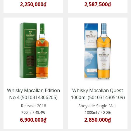
2,250,000₫
2,587,500₫
Whisky Macallan Edition
Whisky Macallan Quest
No.4 (5010314306205)
1000ml (5010314305109)
Release 2018
Speyside Single Malt
700ml
/
48.4%
1000ml
/
40.0%
6,900,000₫
2,850,000₫