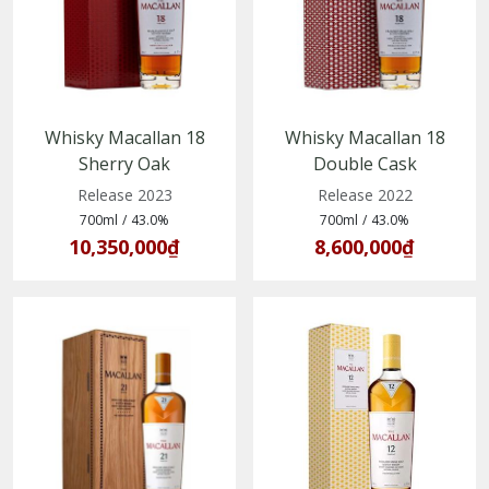
Whisky Macallan 18
Whisky Macallan 18
Sherry Oak
Double Cask
(5010719187003)
(5010314309862)
Release 2023
Release 2022
700ml
/
43.0%
700ml
/
43.0%
10,350,000₫
8,600,000₫