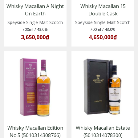
Whisky Macallan A Night
Whisky Macallan 15
On Earth
Double Cask
(5010314312749)
(5010314308469)
Speyside Single Malt Scotch
Speyside Single Malt Scotch
700ml
/
43.0%
700ml
/
43.0%
3,650,000₫
4,650,000₫
Whisky Macallan Edition
Whisky Macallan Estate
No.5 (5010314308766)
(5010314078300)