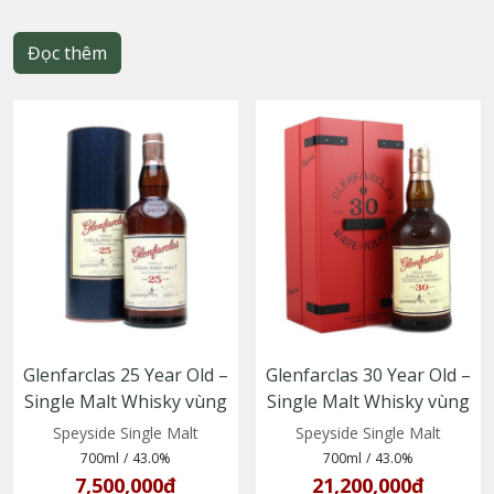
Đọc thêm
Glenfarclas 25 Year Old –
Glenfarclas 30 Year Old –
Single Malt Whisky vùng
Single Malt Whisky vùng
Speyside, trưởng thành
Speyside, Scotland
Speyside Single Malt
Speyside Single Malt
trong thùng sherry
700ml
/
43.0%
700ml
/
43.0%
7,500,000₫
21,200,000₫