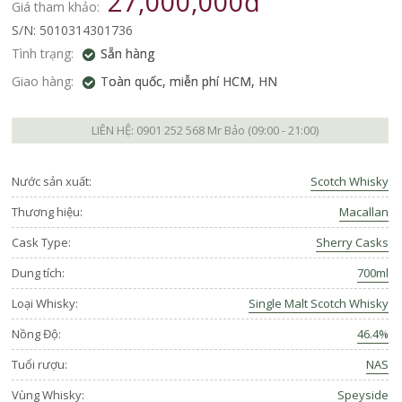
27,000,000đ
Giá tham khảo:
S/N: 5010314301736
Tình trạng:
Sẵn hàng
Giao hàng:
Toàn quốc, miễn phí HCM, HN
LIÊN HỆ:
0901 252 568
Mr Bảo (09:00 - 21:00)
Nước sản xuất:
Scotch Whisky
Thương hiệu:
Macallan
Cask Type:
Sherry Casks
Dung tích:
700ml
Loại Whisky:
Single Malt Scotch Whisky
Nồng Độ:
46.4%
Tuổi rượu:
NAS
Vùng Whisky:
Speyside