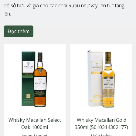
để sở hữu và giá cho các chai Rượu như vậy liên tục tăng
lên.
Đọc thêm
Whisky Macallan Select
Whisky Macallan Gold
Oak 1000ml
350ml (5010314302177)
(5010314078003)
Japan Market
UK Market