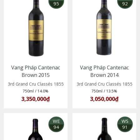
95
92
Vang Pháp Cantenac
Vang Pháp Cantenac
Brown 2015
Brown 2014
3rd Grand Cru Classés 1855
3rd Grand Cru Classés 1855
750ml
/
14.0%
750ml
/
13.5%
3,350,000₫
3,050,000₫
WE
WS
94
91