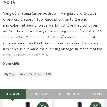
MÔ TẢ
Vang đỏ Château Cantenac Brown, Margaux, 3rd Growth
Grand Cru Classés 1855. Rượu phối trộn từ 2 giống
nho Cabernet Sauvignon và Merlot với tỷ lệ theo từng niên
vụ. Sau khi lên men chậm, rượu ủ trong thùng gỗ sồi Pháp 15
tháng, (với 60% là thùng mới). Một hỗn hợp tự nhiên, axit,
rượu và tannin tạo thành một sự hòa hợp hoàn hảo, là điều
làm nên sức hút mạnh mẽ của từng vintage, lại mang một loại
rượu "xa hoa" và chuẩn mực.
Xem thêm
Tag
Grand Cru Classe 1855
LIÊN QUAN
CÙNG HÃNG
TASTING NOTES
BRAND
WE
RP