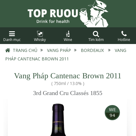
Danh mục
Whisky
Wine
Tìm kiếm
Hotline
TRANG CHỦ
›
VANG PHÁP
›
BORDEAUX
›
VANG
PHÁP CANTENAC BROWN 2011
Vang Pháp Cantenac Brown 2011
(
750ml
/
13.0%
)
3rd Grand Cru Classés 1855
WE
94