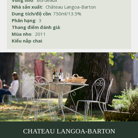
Vùng nho
: Bordeaux
Nhà sản xuất
: Château Langoa-Barton
Dung tích/độ cồn
: 750ml/13.5%
Phân hạng
: 3
Thang điểm đánh giá
:
Mùa nho
: 2011
Kiểu nắp chai
:
CHATEAU LANGOA-BARTON