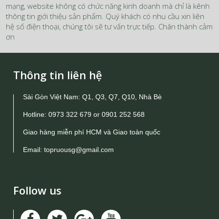
mạng, website không có chức năng kinh doanh mà chỉ là kênh
thông tin giới thiệu sản phẩm. Quý khách có nhu cầu xin liên
hệ số điện thoại, chúng tôi sẽ tư vấn trực tiếp. Chân thành cảm
ơn
Thông tin liên hệ
Sài Gòn Việt Nam: Q1, Q3, Q7, Q10, Nhà Bè
Hotline:
0973 322 679
or
0901 252 568
Giao hàng miễn phí HCM và Giao toàn quốc
Email:
topruousg@gmail.com
Follow us