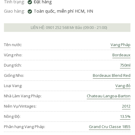
Tình trạng:
Đặt hàng
Giao hàng:
Toàn quốc, miễn phí HCM, HN
LIÊN HỆ:
0901 252 568
Mr Bảo (09:00 - 21:00)
Tên nước:
Vang Pháp
Vùng nho:
Bordeaux
Dung tích:
750ml
Giống Nho:
Bordeaux Blend Red
Loại Vang:
Vang đỏ
Nhà Làm Vang Pháp:
Chateau Langoa-Barton
Niên Vụ/Vintages:
2012
Nồng Độ:
13.5%
Phân hạng Vang Pháp:
Grand Cru Classe 1855