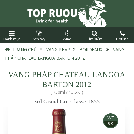
Danh mục
Whisky
Wine
Tìm kiếm
Hotline
TRANG CHỦ
›
VANG PHÁP
›
BORDEAUX
›
VANG
PHÁP CHATEAU LANGOA BARTON 2012
VANG PHÁP CHATEAU LANGOA
BARTON 2012
(
750ml
/
13.5%
)
3rd Grand Cru Classe 1855
WE
93