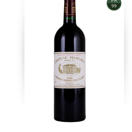
PR
99