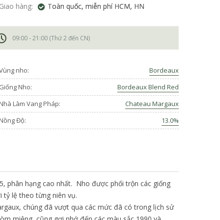
Giao hàng:
Toàn quốc, miễn phí HCM, HN
09:00 - 21:00 (Thứ 2 đến CN)
Vùng nho:
Bordeaux
Giống Nho:
Bordeaux Blend Red
Nhà Làm Vang Pháp:
Chateau Margaux
Nồng Độ:
13.0%
5, phân hạng cao nhất. Nho được phối trộn các giống
 tỷ lệ theo từng niên vụ.
rgaux, chúng đã vượt qua các mức đã có trong lịch sử
vòm miệng, cũng gợi nhớ đến các màu sắc 1990 và