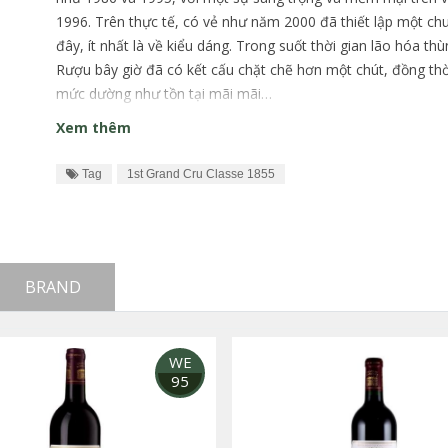
1996. Trên thực tế, có vẻ như năm 2000 đã thiết lập một c
đây, ít nhất là về kiểu dáng. Trong suốt thời gian lão hóa 
Rượu bây giờ đã có kết cấu chặt chẽ hơn một chút, đồng thời
mức dường như tồn tại mãi mãi…
Xem thêm
Tag
1st Grand Cru Classe 1855
BRAND
WE
95