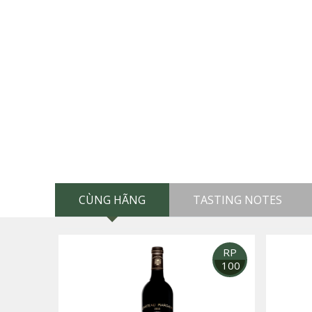
CÙNG HÃNG
TASTING NOTES
RP
100