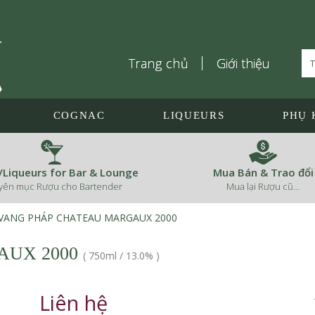
Trang chủ
Giới thiệu
COGNAC
LIQUEURS
PHỤ 
s/Liqueurs for Bar & Lounge
Mua Bán & Trao đổi
yên mục Rượu cho Bartender
Mua lại Rượu cũ…
VANG PHÁP CHATEAU MARGAUX 2000
AUX 2000
(
750ml
/
13.0%
)
Liên hệ