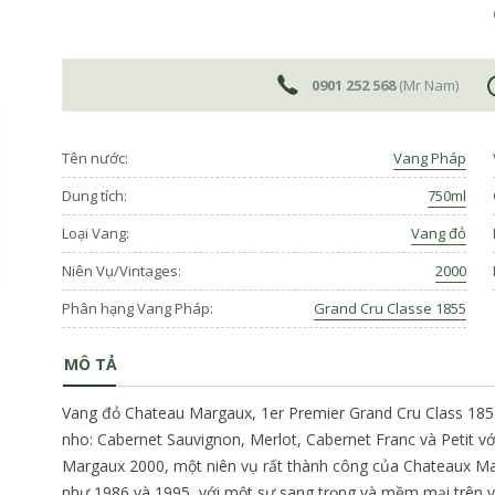
0901 252 568
(Mr Nam)
Tên nước:
Vang Pháp
Dung tích:
750ml
Loại Vang:
Vang đỏ
Niên Vụ/Vintages:
2000
Phân hạng Vang Pháp:
Grand Cru Classe 1855
MÔ TẢ
Vang đỏ Chateau Margaux, 1er Premier Grand Cru Class 185
nho: Cabernet Sauvignon, Merlot, Cabernet Franc và Petit với
Margaux 2000, một niên vụ rất thành công của Chateaux Ma
như 1986 và 1995, với một sự sang trọng và mềm mại trên 