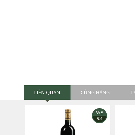
LIÊN QUAN
CÙNG HÃNG
T
WE
93