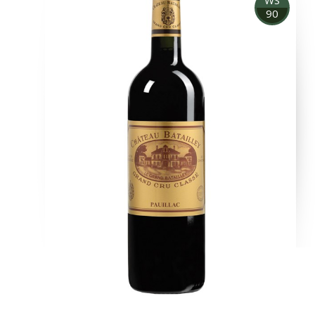
WS
90