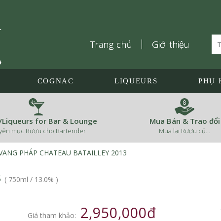
Trang chủ
Giới thiệu
COGNAC
LIQUEURS
PHỤ 
s/Liqueurs for Bar & Lounge
Mua Bán & Trao đổi
yên mục Rượu cho Bartender
Mua lại Rượu cũ…
VANG PHÁP CHATEAU BATAILLEY 2013
3
(
750ml
/
13.0%
)
2,950,000đ
Giá tham khảo: