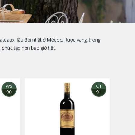
ateaux lâu đời nhất ở Médoc. Rượu vang, trong
à phức tạp hơn bao giờ hết.
WS
CT
90
91