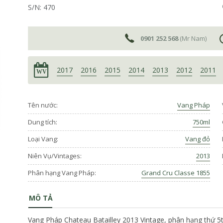
S/N: 470
0901 252 568
(Mr Nam)
2017
2016
2015
2014
2013
2012
2011
Tên nước:
Vang Pháp
Dung tích:
750ml
Loại Vang:
Vang đỏ
Niên Vụ/Vintages:
2013
Phân hạng Vang Pháp:
Grand Cru Classe 1855
MÔ TẢ
Vang Pháp Chateau Batailley 2013 Vintage, phân hạng thứ 5t