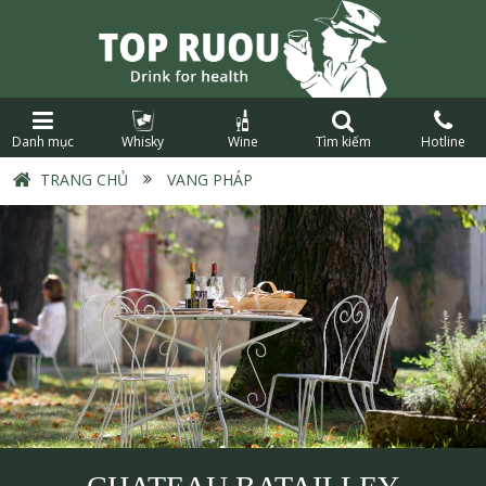
Danh mục
Whisky
Wine
Tìm kiếm
Hotline
TRANG CHỦ
›
VANG PHÁP